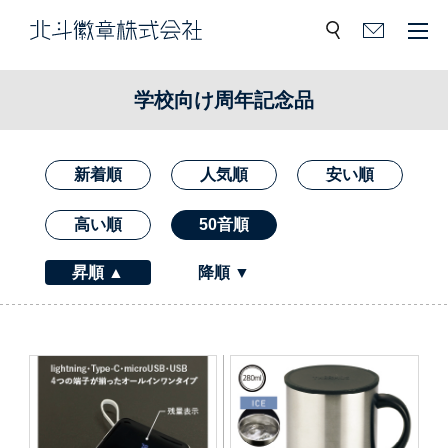
学校向け周年記念品
価格別で探す
新着順
人気順
安い順
〜350円
351円〜500円
高い順
50音順
501円〜800円
801円〜1000円
昇順 ▲
降順 ▼
1001円〜1500円
1501円〜
カテゴリ別で探す
水筒