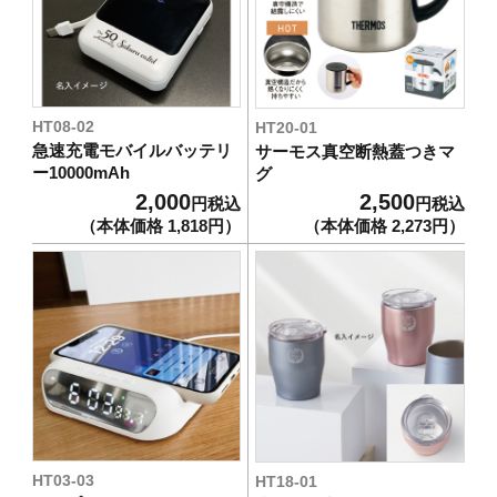
時計
HOME
充電器
HT08-02
HT20-01
周年記念品の選び方
急速充電モバイルバッテリ
サーモス真空断熱蓋つきマ
ー10000mAh
グ
日用雑貨
このサイトの使い方
2,000
2,500
円税込
円税込
（本体価格 1,818円）
（本体価格 2,273円）
取り扱い商品一覧
電波時計
会社概要
フォトフレーム電波時計
お問合せ・資料請求
ワイヤレスチャージングクロック
モバイルバッテリー
HT03-03
HT18-01