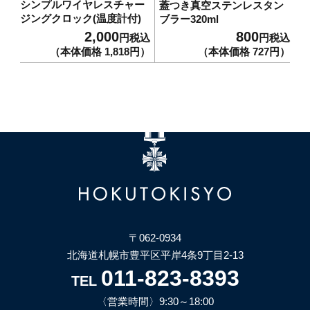
011-823-8393
シンプルワイヤレスチャー
蓋つき真空ステンレスタン
USBメモリ
TEL
ジングクロック(温度計付)
ブラー320ml
〈営業時間〉9:30～18:00
2,000
800
円税込
円税込
筆記具
〈定休日〉日祝・一部土曜日
（本体価格 1,818円）
（本体価格 727円）
ステンレスに彫刻記念品
マグ・タンブラー
カトラリーセット
印鑑付きボールペン
〒062-0934
エコバッグ
北海道札幌市豊平区平岸4条9丁目2-13
011-823-8393
TEL
災害用グッズ
〈営業時間〉9:30～18:00